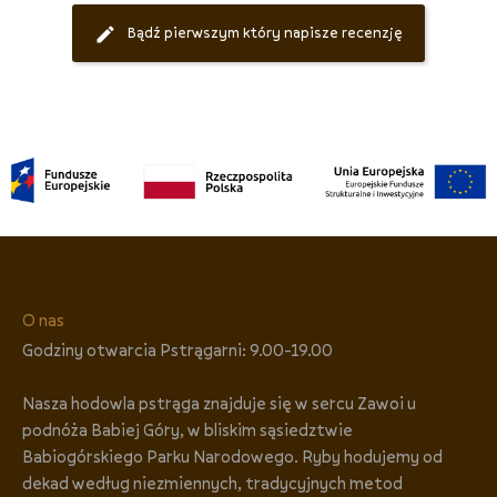
Bądź pierwszym który napisze recenzję
O nas
Godziny otwarcia Pstrągarni: 9.00-19.00
Nasza hodowla pstrąga znajduje się w sercu Zawoi u
podnóża Babiej Góry, w bliskim sąsiedztwie
Babiogórskiego Parku Narodowego. Ryby hodujemy od
dekad według niezmiennych, tradycyjnych metod