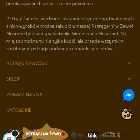
przekazywanych już w trzecim pokoleniu.
Pstrągi świeże, wędzone, oraz wiele ręcznie wytwarzanych
z nich wyrobów można zakupić w naszej Pstrągarni w Zawoi
Mosorne (jedziemy w kierunku Wodospadu Mosorne). Na
miejscu można tu nie tylko kupić, ale przede wszystkim
spróbować pstrąga podanego na wiele sposobów.
PSTRĄG ZAWOJSKI

SKLEP

ZOBACZ NAS NA

KATEGORIE

Copyright © 2025 by
pstragzawojski.pl