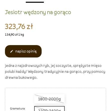
Jesiotr wędzony na gorąco
323,76 zł
134,90 zł 1 kg
napisz opinię

jedna z najzdrowszych ryb, jej soczyste, sprężyste mięso
polubi każdy! Wędzony tradycyjnie na gorąco, przy pomocy
drewna bukowego.
1800-2000g
Gramatura:
2200-2400g