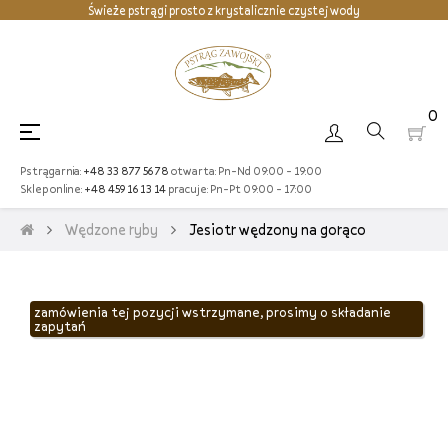
Świeże pstrągi prosto z krystalicznie czystej wody
Kto często jada pstrąga ten wiele w życiu osiąga
Zawojski PSTRĄG daje radę pod PRĄD
0
Toggle
☰
navigation
Pstrągarnia:
+48 33 877 56 78
otwarta:
Pn-Nd 09:00 - 19:00
Sklep online:
+48 459 16 13 14
pracuje:
Pn-Pt 09:00 - 17:00
Wędzone ryby
Jesiotr wędzony na gorąco
zamówienia tej pozycji wstrzymane, prosimy o składanie
zapytań