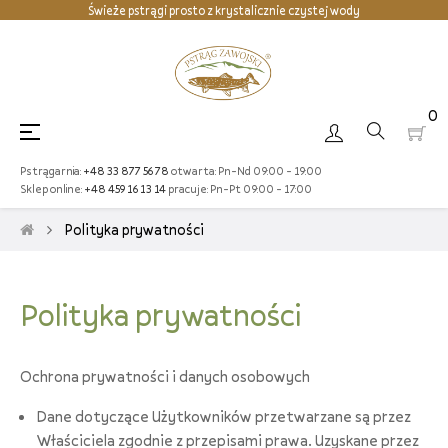
Świeże pstrągi prosto z krystalicznie czystej wody
Kto często jada pstrąga ten wiele w życiu osiąga
Zawojski PSTRĄG daje radę pod PRĄD
0
Toggle
☰
navigation
Pstrągarnia:
+48 33 877 56 78
otwarta:
Pn-Nd 09:00 - 19:00
Sklep online:
+48 459 16 13 14
pracuje:
Pn-Pt 09:00 - 17:00
Polityka prywatności
Polityka prywatności
Ochrona prywatności i danych osobowych
Dane dotyczące Użytkowników przetwarzane są przez
Właściciela zgodnie z przepisami prawa. Uzyskane przez